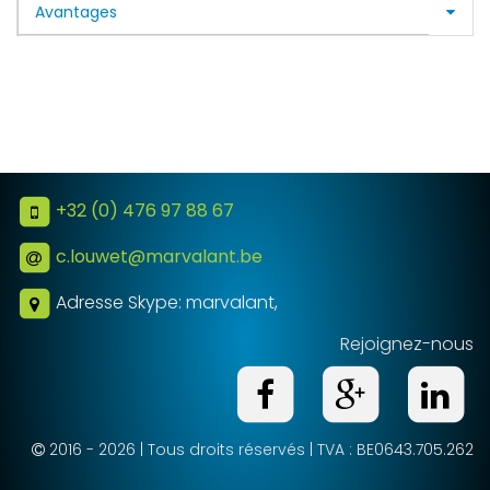
Avantages
+32 (0) 476 97 88 67
c.louwet@marvalant.be
Adresse Skype: marvalant
,
Rejoignez-nous
Suivez-
Suivez
S
nous
nous
n
2016 - 2026
| Tous droits réservés |
TVA : BE0643.705.262
sur
sur
s