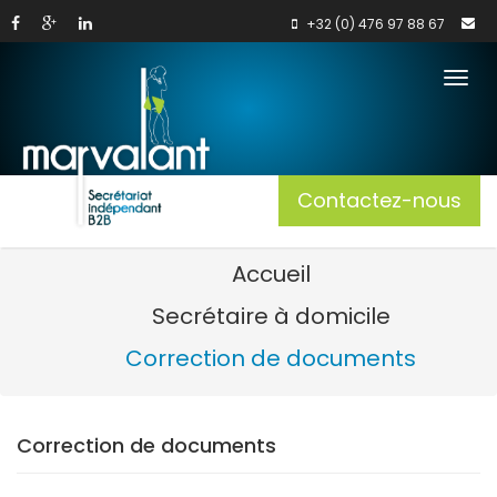
Suivez-
Suivez-
Suivez-
+32 (0) 476 97 88 67
nous
nous
nous
sur
sur
sur
Ouvri
Facebook
Google+
LinkedIn
le
men
Contactez-nous
Accueil
Secrétaire à domicile
Correction de documents
Correction de documents